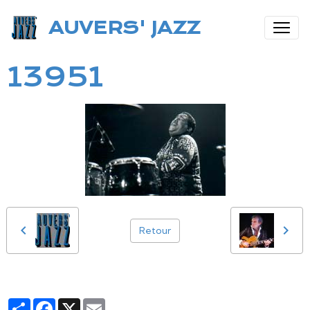
AUVERS' JAZZ
13951
Retour
Partager
Facebook
X
Email