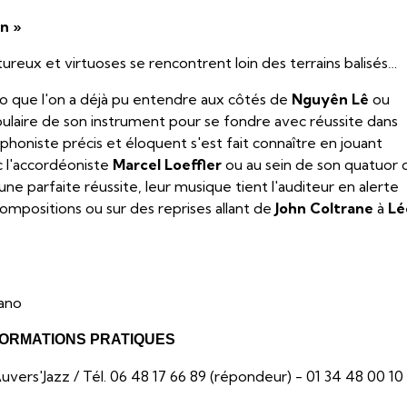
n »
reux et virtuoses se rencontrent loin des terrains balisés…
o que l'on a déjà pu entendre aux côtés de
Nguyên Lê
ou
abulaire de son instrument pour se fondre avec réussite dans
ophoniste précis et éloquent s'est fait connaître en jouant
c l'accordéoniste
Marcel Loeffler
ou au sein de son quatuor 
une parfaite réussite, leur musique tient l'auditeur en alerte
 compositions ou sur des reprises allant de
John Coltrane
à
Lé
rano
FORMATIONS PRATIQUES
Auvers'Jazz / Tél. 06 48 17 66 89 (répondeur) - 01 34 48 00 10