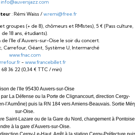
info@auversjazz.com
teu
r : Rémi Waïss /
w.remi@free.fr
ts et groupes (+ de 8), chômeurs et RMIstes), 5 € (Pass culture, 
de 18 ans, étudiants).
n de l'Ile d'Auvers-sur-Oise le soir du concert.
c, Carrefour, Géant, Système U, Intermarché
www.fnac.com
refour.fr
-
www.francebillet.fr
 68 36 22 (0,34 € TTC / min)
ison de l'Ile 95430 Auvers-sur-Oise
 par La Défense ou la Porte de Clignancourt, direction Cergy-
uen-l'Aumône) puis la RN 184 vers Amiens-Beauvais. Sortie Mér
sur-Oise.
Gare Saint-Lazare ou de la Gare du Nord, changement à Pontoise
endre à la gare d'Auvers-sur-Oise.
 direction Cergy-Le-Haut. Arrêt à la station Cergy-Préfecture pui