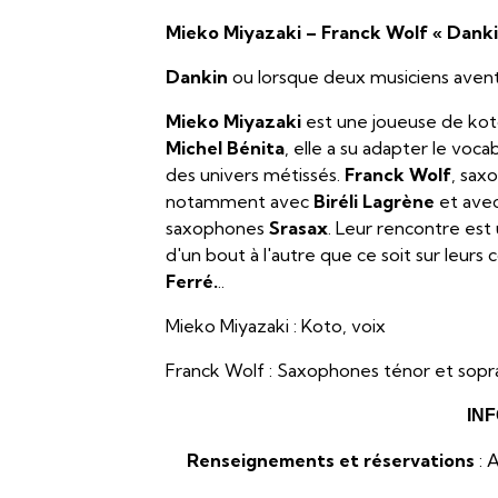
Mieko Miyazaki – Franck Wolf « Danki
Dankin
ou lorsque deux musiciens aventu
Mieko Miyazaki
est une joueuse de kot
Michel Bénita
, elle a su adapter le voc
des univers métissés.
Franck Wolf
, sax
notamment avec
Biréli Lagrène
et ave
saxophones
Srasax
. Leur rencontre est 
d'un bout à l'autre que ce soit sur leurs
Ferré.
..
Mieko Miyazaki : Koto, voix
Franck Wolf : Saxophones ténor et sop
IN
Renseignements et réservations
: 