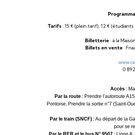
Programma
Tarifs
: 15 € (plein tarif), 12 € (étudian
Billetterie
: à la Maiso
Billets en vente
: Fna
www.car
0 892
Accès
: Ma
Par la route
: Prendre l'autoroute A15
Pontoise. Prendre la sortie n°7 (Saint-O
Par le train (SNCF)
: Au départ de la 
pour se r
Par le RER et le bus N° 9507
: Ligne A,