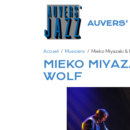
AUVERS' 
Accueil
Musiciens
Mieko Miyazaki &
MIEKO MIYAZ
WOLF