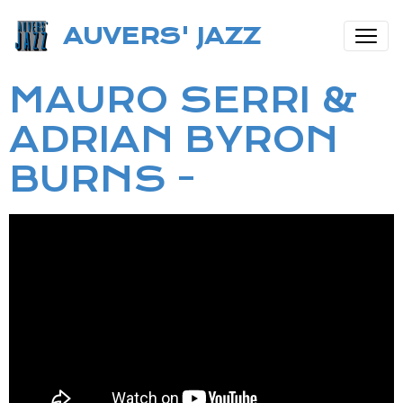
AUVERS' JAZZ
MAURO SERRI &
ADRIAN BYRON
BURNS -